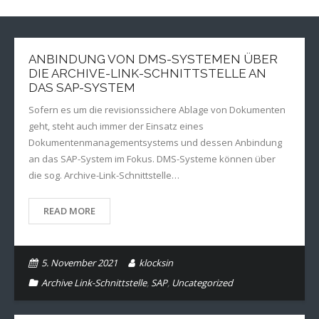
ANBINDUNG VON DMS-SYSTEMEN ÜBER
DIE ARCHIVE-LINK-SCHNITTSTELLE AN
DAS SAP-SYSTEM
Sofern es um die revisionssichere Ablage von Dokumenten
geht, steht auch immer der Einsatz eines
Dokumentenmanagementsystems und dessen Anbindung
an das SAP-System im Fokus. DMS-Systeme können über
die sog. Archive-Link-Schnittstelle…
READ MORE
5. November 2021
klocksin
Archive Link-Schnittstelle
,
SAP
,
Uncategorized