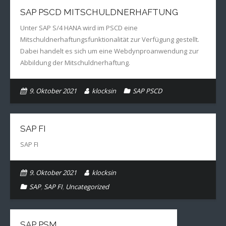
SAP PSCD MITSCHULDNERHAFTUNG
Unter SAP S/4 HANA wird im PSCD eine
Mitschuldnerhaftungsfunktionalität zur Verfügung gestellt.
Dabei handelt es sich um eine Webdynproanwendung zur
Abbildung der Mitschuldnerhaftung.
9. Oktober 2021
klocksin
SAP PSCD
SAP FI
SAP FI
9. Oktober 2021
klocksin
SAP
,
SAP FI
,
Uncategorized
SAP PSM