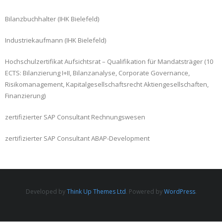
Bilanzbuchhalter (IHK Bielefeld)
Industriekaufmann (IHK Bielefeld)
Hochschulzertifikat Aufsichtsrat – Qualifikation für Mandatsträger (10
ECTS: Bilanzierung I+II, Bilanzanalyse, Corporate Governance,
Risikomanagement, Kapitalgesellschaftsrecht Aktiengesellschaften,
Finanzierung)
zertifizierter SAP Consultant Rechnungswesen
zertifizierter SAP Consultant ABAP-Development
Developed by
Think Up Themes Ltd
. Powered by
WordPress
.