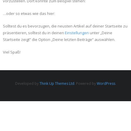
vorzustellen. Dort könnte zum Beispiel stehen:
…oder so etwas wie das hier:
Solltest du es bevorzugen, die neusten Artikel auf deiner Startseite zu
präsentieren, solltest du in deinen
Einstellungen
unter „Deine
Startseite zeigt“ die Option „Deine letzten Beiträge“ auswählen.
Viel Spaß!
Developed by
Think Up Themes Ltd
. Powered by
WordPress
.